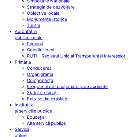
Simbolurile Naționale
Strategia de dezvoltare
Obiective locale
Monumente istorice
Turism
Autoritățile
publice locale
Primarul
Consiliul local
RUTI – Registrul Unic al Transparenței Intereselor
Primăria
Conducerea
Organigrama
Componența
Programul de funcționare și de audiențe
Statul de funcții
Extrase din legislație
Instituțiile
și serviciile publice
Educația
Alte servicii publice
Servicii
online