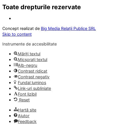
Toate drepturile rezervate
Concept realizat de
Big Media Relații Publice SRL
Skip to content
Instrumente de accesibilitate
Măriți textul
Micșorați textul
Alb-negru
Contrast ridicat
Contrast negativ
Fundal luminos
Link-uri subliniate
Font lizibil
Reset
Hartă site
Ajutor
Feedback