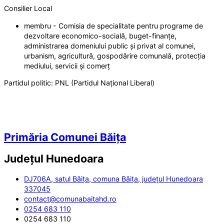
Consilier Local
membru - Comisia de specialitate pentru programe de
dezvoltare economico-socială, buget-finanțe,
administrarea domeniului public și privat al comunei,
urbanism, agricultură, gospodărire comunală, protecția
mediului, servicii și comerț
Partidul politic:
PNL (Partidul Național Liberal)
Primăria Comunei Băița
Județul
Hunedoara
DJ706A, satul Băița, comuna Băița, județul Hunedoara
337045
contact@comunabaitahd.ro
0254 683 110
0254 683 110