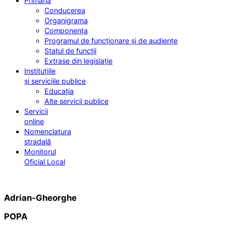
Primăria
Conducerea
Organigrama
Componența
Programul de funcționare și de audiențe
Statul de funcții
Extrase din legislație
Instituțiile
și serviciile publice
Educația
Alte servicii publice
Servicii
online
Nomenclatura
stradală
Monitorul
Oficial Local
Adrian-Gheorghe
POPA