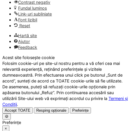
Contrast negativ
Fundal luminos
Link-uri subliniate
Font lizibil
Reset
Hartă site
Ajutor
Feedback
Acest site folosește cookie
Folosim cookie-uri pe site-ul nostru pentru a vă oferi cea mai
relevantă experiență, reținând preferințele și vizitele
dumneavoastră. Prin efectuarea unui click pe butonul „Sunt de
acord”, sunteți de acord ca TOATE cookie-urile să fie utilizate.
De asemenea, puteți să refuzați cookie-urile opționale prin
apăsarea butonului „Refuz”. Prin continuarea accesării sau
utilizării Site-ului web vă exprimați acordul cu privire la
Termeni și
Condiții
.
Accept TOATE
Resping opționale
Preferințe
🍪
Preferințe
×