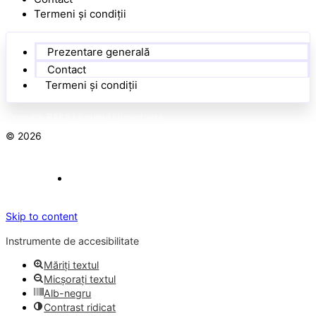
Termeni și condiții
Prezentare generală
Contact
Termeni și condiții
Comuna Băița | județul Hunedoara
© 2026
Toate drepturile rezervate
Concept realizat de
Big Media Relații Publice SRL
Skip to content
Instrumente de accesibilitate
Măriți textul
Micșorați textul
Alb-negru
Contrast ridicat