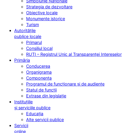
Simbolurile Naționale
Strategia de dezvoltare
Obiective locale
Monumente istorice
Turism
Autoritățile
publice locale
Primarul
Consiliul local
RUTI – Registrul Unic al Transparenței Intereselor
Primăria
Conducerea
Organigrama
Componența
Programul de funcționare și de audiențe
Statul de funcții
Extrase din legislație
Instituțiile
și serviciile publice
Educația
Alte servicii publice
Servicii
online