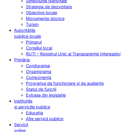
Simbolurile Naționale
Strategia de dezvoltare
Obiective locale
Monumente istorice
Turism
Autoritățile
publice locale
Primarul
Consiliul local
RUTI – Registrul Unic al Transparenței Intereselor
Primăria
Conducerea
Organigrama
Componența
Programul de funcționare și de audiențe
Statul de funcții
Extrase din legislație
Instituțiile
și serviciile publice
Educația
Alte servicii publice
Servicii
online