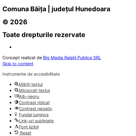
Comuna Băița | județul Hunedoara
© 2026
Toate drepturile rezervate
Concept realizat de
Big Media Relații Publice SRL
Skip to content
Instrumente de accesibilitate
Măriți textul
Micșorați textul
Alb-negru
Contrast ridicat
Contrast negativ
Fundal luminos
Link-uri subliniate
Font lizibil
Reset