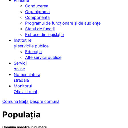
Primăria
Conducerea
Organigrama
Componența
Programul de funcționare și de audiențe
Statul de funcții
Extrase din legislație
Instituțiile
și serviciile publice
Educația
Alte servicii publice
Servicii
online
Nomenclatura
stradală
Monitorul
Oficial Local
Comuna Băița
Despre comună
Populația
Comuna noastră în numere