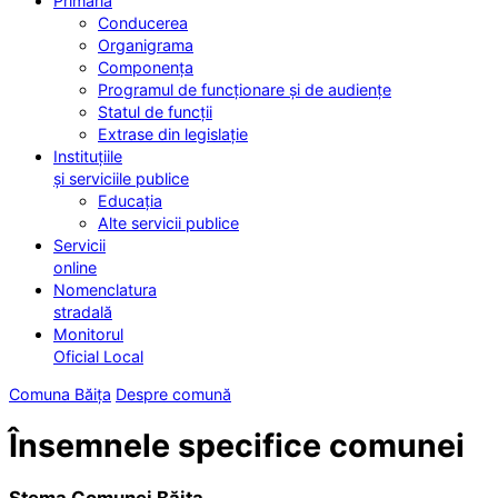
Primăria
Conducerea
Organigrama
Componența
Programul de funcționare și de audiențe
Statul de funcții
Extrase din legislație
Instituțiile
și serviciile publice
Educația
Alte servicii publice
Servicii
online
Nomenclatura
stradală
Monitorul
Oficial Local
Comuna Băița
Despre comună
Însemnele specifice comunei
Stema Comunei Băița