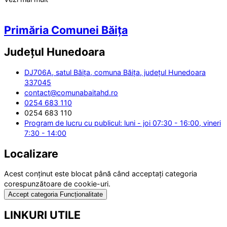
Primăria Comunei Băița
Județul
Hunedoara
DJ706A, satul Băița, comuna Băița, județul Hunedoara
337045
contact@comunabaitahd.ro
0254 683 110
0254 683 110
Program de lucru cu publicul: luni - joi 07:30 - 16:00, vineri
7:30 - 14:00
Localizare
Acest conținut este blocat până când acceptați categoria
corespunzătoare de cookie-uri.
Accept categoria Funcționalitate
LINKURI UTILE