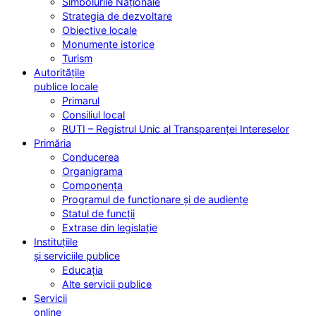
Simbolurile Naționale
Strategia de dezvoltare
Obiective locale
Monumente istorice
Turism
Autoritățile
publice locale
Primarul
Consiliul local
RUTI – Registrul Unic al Transparenței Intereselor
Primăria
Conducerea
Organigrama
Componența
Programul de funcționare și de audiențe
Statul de funcții
Extrase din legislație
Instituțiile
și serviciile publice
Educația
Alte servicii publice
Servicii
online