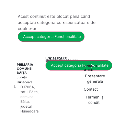
Acest conținut este blocat până când
acceptați categoria corespunzătoare de
cookie-uri.
Accept categoria Funcționalitate
LOCALIZARE
Acest conținut este blocat până când acceptați categoria corespunzătoare de cookie-uri.
PRIMĂRIA
Accept categoria Funcționalitate
LINKURI
COMUNEI
UTILE
BĂIȚA
Prezentare
Județul
generală
Hunedoara
DJ706A,
Contact
satul Băița,
comuna
Termeni și
Băița,
condiții
județul
Hunedoara