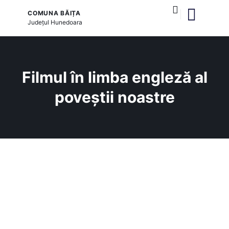
COMUNA BĂIȚA
Județul
Hunedoara
și serviciile publice
Filmul în limba engleză al
poveștii noastre