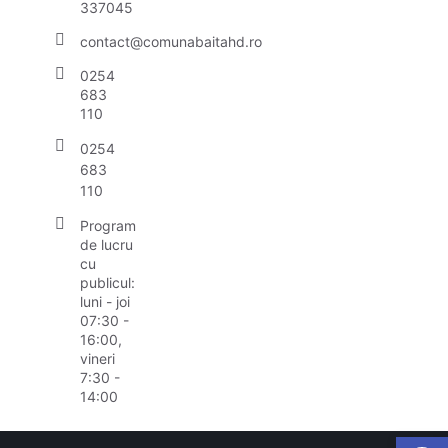
337045
contact@comunabaitahd.ro
0254
683
110
0254
683
110
Program
de lucru
cu
publicul:
luni - joi
07:30 -
16:00,
vineri
7:30 -
14:00
Open