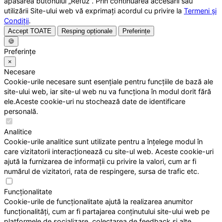
apăsarea butonului „Refuz”. Prin continuarea accesării sau
utilizării Site-ului web vă exprimați acordul cu privire la
Termeni și
Condiții
.
Accept TOATE
Resping opționale
Preferințe
🍪
Preferințe
×
Necesare
Cookie-urile necesare sunt esențiale pentru funcțiile de bază ale
site-ului web, iar site-ul web nu va funcționa în modul dorit fără
ele.Aceste cookie-uri nu stochează date de identificare
personală.
Analitice
Cookie-urile analitice sunt utilizate pentru a înțelege modul în
care vizitatorii interacționează cu site-ul web. Aceste cookie-uri
ajută la furnizarea de informații cu privire la valori, cum ar fi
numărul de vizitatori, rata de respingere, sursa de trafic etc.
Funcționalitate
Cookie-urile de funcționalitate ajută la realizarea anumitor
funcționalități, cum ar fi partajarea conținutului site-ului web pe
platformele de socializare, colectarea de feedback și alte