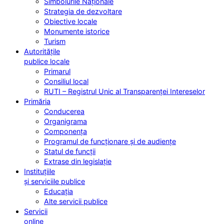
Simbolurile Naționale
Strategia de dezvoltare
Obiective locale
Monumente istorice
Turism
Autoritățile
publice locale
Primarul
Consiliul local
RUTI – Registrul Unic al Transparenței Intereselor
Primăria
Conducerea
Organigrama
Componența
Programul de funcționare și de audiențe
Statul de funcții
Extrase din legislație
Instituțiile
și serviciile publice
Educația
Alte servicii publice
Servicii
online