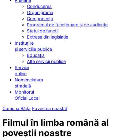
Primăria
Conducerea
Organigrama
Componența
Programul de funcționare și de audiențe
Statul de funcții
Extrase din legislație
Instituțiile
și serviciile publice
Educația
Alte servicii publice
Servicii
online
Nomenclatura
stradală
Monitorul
Oficial Local
Comuna Băița
Povestea noastră
Filmul în limba română al
poveștii noastre